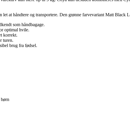
n let at håndtere og transportere. Den grønne farvevariant Matt Black
odkendt som håndbagage.
or optimal hvile.
t korrekt.
r turen.
ibel brug fra fødsel.
 børn