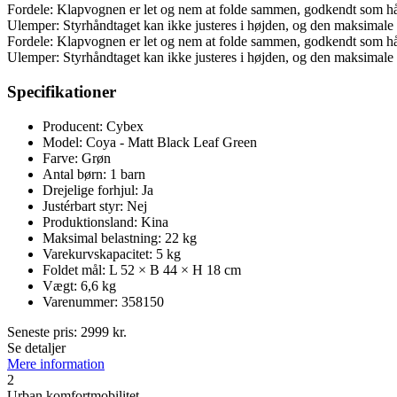
Fordele: Klapvognen er let og nem at folde sammen, godkendt som hån
Ulemper: Styrhåndtaget kan ikke justeres i højden, og den maksimale
Fordele: Klapvognen er let og nem at folde sammen, godkendt som hån
Ulemper: Styrhåndtaget kan ikke justeres i højden, og den maksimale
Specifikationer
Producent: Cybex
Model: Coya - Matt Black Leaf Green
Farve: Grøn
Antal børn: 1 barn
Drejelige forhjul: Ja
Justérbart styr: Nej
Produktionsland: Kina
Maksimal belastning: 22 kg
Varekurvskapacitet: 5 kg
Foldet mål: L 52 × B 44 × H 18 cm
Vægt: 6,6 kg
Varenummer: 358150
Seneste pris:
2999
kr.
Se detaljer
Mere information
2
Urban komfortmobilitet