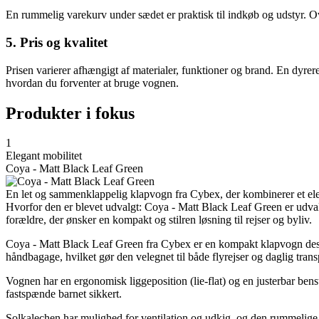
En rummelig varekurv under sædet er praktisk til indkøb og udstyr. O
5. Pris og kvalitet
Prisen varierer afhængigt af materialer, funktioner og brand. En dy
hvordan du forventer at bruge vognen.
Produkter i fokus
1
Elegant mobilitet
Coya - Matt Black Leaf Green
En let og sammenklappelig klapvogn fra Cybex, der kombinerer et ele
Hvorfor den er blevet udvalgt: Coya - Matt Black Leaf Green er udval
forældre, der ønsker en kompakt og stilren løsning til rejser og byliv.
Coya - Matt Black Leaf Green fra Cybex er en kompakt klapvogn desig
håndbagage, hvilket gør den velegnet til både flyrejser og daglig trans
Vognen har en ergonomisk liggeposition (lie-flat) og en justerbar bens
fastspænde barnet sikkert.
Solkalechen har mulighed for ventilation og udkig, og den rummelige