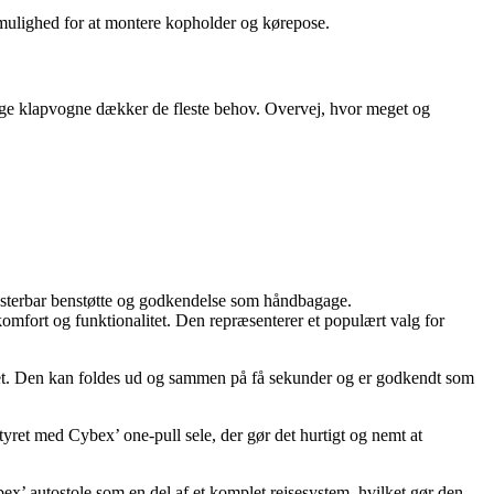
 mulighed for at montere kopholder og kørepose.
lige klapvogne dækker de fleste behov. Overvej, hvor meget og
usterbar benstøtte og godkendelse som håndbagage.
mfort og funktionalitet. Den repræsenterer et populært valg for
tet. Den kan foldes ud og sammen på få sekunder og er godkendt som
tyret med Cybex’ one-pull sele, der gør det hurtigt og nemt at
’ autostole som en del af et komplet rejsesystem, hvilket gør den