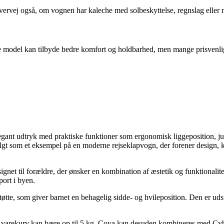
vervej også, om vognen har kaleche med solbeskyttelse, regnslag eller
rere model kan tilbyde bedre komfort og holdbarhed, men mange prisven
gant udtryk med praktiske funktioner som ergonomisk liggeposition, j
gt som et eksempel på en moderne rejseklapvogn, der forener design, ko
net til forældre, der ønsker en kombination af æstetik og funktionali
port i byen.
tøtte, som giver barnet en behagelig sidde- og hvileposition. Den er uds
 varekurv kan bære op til 5 kg. Coya kan desuden kombineres med Cybex