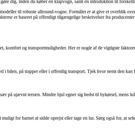
ør gøre dig, inden du køber en klapvogn, samt en introduktion til forske
odeller til robuste allround-vogne. Formålet er at give et overblik over
terne er baseret på offentligt tilgængelige beskrivelser fra producenter
t, komfort og transportmuligheder. Her er nogle af de vigtigste faktorer
d i bilen, på trapper eller i offentlig transport. Tjek hvor nemt den k
 på ujævnt terræn. Mindre hjul egner sig bedst til bykørsel, mens luftfyld
uligt for barnet at sidde oprejst eller tage en lur. Sørg også for, at sel