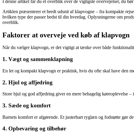
I denne artikel får du et overblik over de vigtigste overvejelser, du b
Artiklen præsenterer et bredt udsnit af klapvogne – fra kompakte rejsem
hvilken type der passer bedst til din hverdag. Oplysningerne om produk
overblik.
Faktorer at overveje ved køb af klapvogn
Når du vælger klapvogn, er det vigtigt at tænke over både funktionalite
1. Vægt og sammenklapning
En let og kompakt klapvogn er praktisk, hvis du ofte skal have den me
2. Hjul og affjedring
Store hjul og god affjedring giver en mere behagelig køreoplevelse – især
3. Sæde og komfort
Barnets komfort er afgørende. Et justerbart ryglæn og fodstøtte gør det m
4. Opbevaring og tilbehør