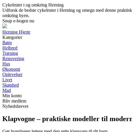
Cykelruter i og omkring Herning
Udforsk de bedste cykelruter i Herning og omegn med denne praktiske g
omkring byen.
Snup e-bogen nu
Herning Hjerte
Kategorier
Børn
Helbred
Træning
Renovering
Hus
Økonomi
Oplevelser
Livet
Skønhed
Mad
Min konto
Bliv medlem
Nyhedsbrevet
Klapvogne – praktiske modeller til moder
Gør hverdagen lettere med den rette klapvogn til dit barn