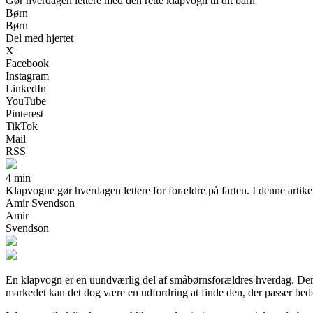
Gør hverdagen lettere med den rette klapvogn til dit barn
Børn
Børn
Del med hjertet
X
Facebook
Instagram
LinkedIn
YouTube
Pinterest
TikTok
Mail
RSS
4 min
Klapvogne gør hverdagen lettere for forældre på farten. I denne artikel
Amir Svendson
Amir
Svendson
En klapvogn er en uundværlig del af småbørnsforældres hverdag. Den sk
markedet kan det dog være en udfordring at finde den, der passer bedst