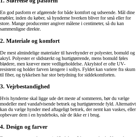
1. Størrelse og pasform
En god pasform er afgørende for både komfort og udseende. Mål dine
møbler, inden du køber, så hynderne hverken bliver for små eller for
store. Mange producenter angiver målene i centimeter, så du kan
sammenligne direkte.
2. Materiale og komfort
De mest almindelige materialer til havehynder er polyester, bomuld og
akryl. Polyester er slidstærkt og hurtigtørrende, mens bomuld føles
blødere, men kræver mere vedligeholdelse. Akrylstof er ofte UV-
resistent og holder farven længere i sollys. Fyldet kan variere fra skum
til fiber, og tykkelsen har stor betydning for siddekomforten.
3. Vejrbestandighed
Hvis hynderne skal ligge ude det meste af sommeren, bør du vælge
modeller med vandafvisende betræk og hurtigtørrende fyld. Alternativt
kan du vælge hynder med aftageligt betræk, der nemt kan vaskes, eller
opbevare dem i en hyndeboks, når de ikke er i brug.
4. Design og farver