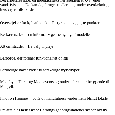
Det anbefales ikke, da indendørstekstiler sjældent er UV- eller
vandafvisende. De kan dog bruges midlertidigt under overdækning,
hvis vejret tillader det.
Overvejelser før køb af bænk – få styr på de vigtigste punkter
Beskærersakse – en informativ gennemgang af modeller
Alt om stauder – fra valg til pleje
Barborde, der forener funktionalitet og stil
Forskellige havehynder til forskellige møbeltyper
Modebyen Herning: Modeevents og outlets tiltrækker besøgende til
Midtjylland
Find ro i Herning – yoga og mindfulness vinder frem blandt lokale
Fra affald til fællesskab: Hernings genbrugsstationer skaber nyt liv