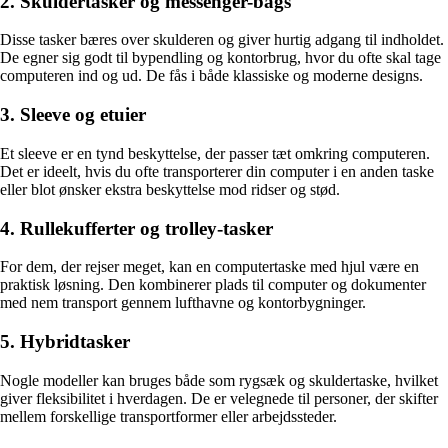
2. Skuldertasker og messenger-bags
Disse tasker bæres over skulderen og giver hurtig adgang til indholdet.
De egner sig godt til bypendling og kontorbrug, hvor du ofte skal tage
computeren ind og ud. De fås i både klassiske og moderne designs.
3. Sleeve og etuier
Et sleeve er en tynd beskyttelse, der passer tæt omkring computeren.
Det er ideelt, hvis du ofte transporterer din computer i en anden taske
eller blot ønsker ekstra beskyttelse mod ridser og stød.
4. Rullekufferter og trolley-tasker
For dem, der rejser meget, kan en computertaske med hjul være en
praktisk løsning. Den kombinerer plads til computer og dokumenter
med nem transport gennem lufthavne og kontorbygninger.
5. Hybridtasker
Nogle modeller kan bruges både som rygsæk og skuldertaske, hvilket
giver fleksibilitet i hverdagen. De er velegnede til personer, der skifter
mellem forskellige transportformer eller arbejdssteder.