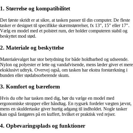
1. Størrelse og kompatibilitet
Det første skridt er at sikre, at tasken passer til din computer. De fleste
tasker er designet til specifikke skærmstørrelser, fx 13", 15" eller 17".
Vælg en model med et polstret rum, der holder computeren stabil og
beskyttet mod stød.
2. Materiale og beskyttelse
Materialevalget har stor betydning for både holdbarhed og udseende.
Nylon og polyester er lette og vandafvisende, mens læder giver et mere
eksklusivt udtryk. Overvej også, om tasken har ekstra forstærkning i
bunden eller stødabsorberende skum.
3. Komfort og bæreform
Hvis du ofte har tasken med dig, bør du vælge en model med
ergonomiske stropper eller håndtag. En rygsæk fordeler vægten jævnt,
mens en skuldertaske giver hurtig adgang til indholdet. Nogle tasker
kan også fastgøres på en kuffert, hvilket er praktisk ved rejser.
4. Opbevaringsplads og funktioner