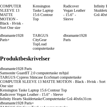
COMPUTER
Kensington
Radicover
Infinity 
SLEEVE 13
Taske Laptop
Vegan Leather
Skulder
MATTE
15.6 Contour
- 15.6" -
Grå 40
MOTION -
Top
Sleeve
Black - Hvisk -
Sort One size
dbramante1928
TARGUS
dbramante1928
Paris+
CityGear
Paris
TopLoad
computertaske
Produktbeskrivelser
dbramante1928 Paris
Samsonite GuardIT 2.0 computertaske m/hjul
TARGUS Cypress Slimcase EcoSmart computertaske
COMPUTER SLEEVE 13 MATTE MOTION - Black - Hvisk - Sort
One size
Kensington Taske Laptop 15.6 Contour Top
Radicover Vegan Leather - 15.6" - Sleeve
Infinity Hearts Skuldertaske/Computertaske Grå 40x6x31cm
dbramante1928 Paris+