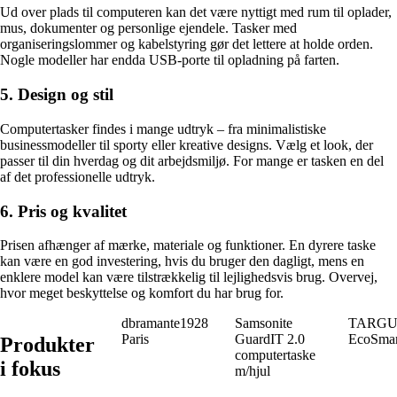
Ud over plads til computeren kan det være nyttigt med rum til oplader,
mus, dokumenter og personlige ejendele. Tasker med
organiseringslommer og kabelstyring gør det lettere at holde orden.
Nogle modeller har endda USB-porte til opladning på farten.
5. Design og stil
Computertasker findes i mange udtryk – fra minimalistiske
businessmodeller til sporty eller kreative designs. Vælg et look, der
passer til din hverdag og dit arbejdsmiljø. For mange er tasken en del
af det professionelle udtryk.
6. Pris og kvalitet
Prisen afhænger af mærke, materiale og funktioner. En dyrere taske
kan være en god investering, hvis du bruger den dagligt, mens en
enklere model kan være tilstrækkelig til lejlighedsvis brug. Overvej,
hvor meget beskyttelse og komfort du har brug for.
dbramante1928
Samsonite
TARGUS 
Paris
GuardIT 2.0
EcoSmar
Produkter
computertaske
i fokus
m/hjul